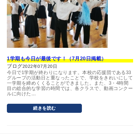
1学期も今日が最後です！（7月20日掲載）
ブログ
2022年07月20日
今日で1学期が終わりになります。本校の応援団である33
グループの活動日と重なったことで、学校をきれいにして
一学期を締めくくることができました。また、3・4時間
目の総合的な学習の時間では、各クラスで、動画コンクー
ルに向けた…
続きを読む