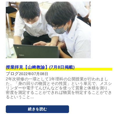
授業拝見【山﨑教諭】(7月8日掲載)
ブログ
2022年07月08日
2年次研修の一環として1年理科の公開授業が行われまし
た。「身の回りの物質とその性質」という単元で、メスシ
リンダーや電子てんびんなどを使って質量と体積を測り、
密度を測定することができれば物質を特定することができ
るということ…
続きを読む