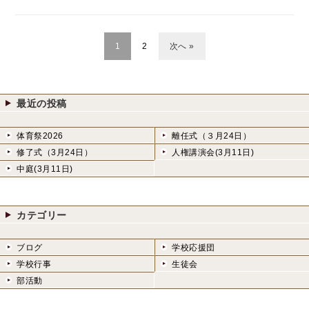
1
2
次へ »
最近の投稿
体育祭2026
離任式（３月24日）
修了式（3月24日）
人権講演会(3月11日)
中庭(3月11日)
カテゴリー
ブログ
学校応援団
学校行事
生徒会
部活動