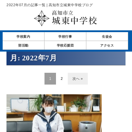
2022年07月の記事一覧 | 高知市立城東中学校ブログ
学校案内
学校行事
生徒会
部活動
学校応援団
アクセス
月:
2022年7月
1
2
次へ »