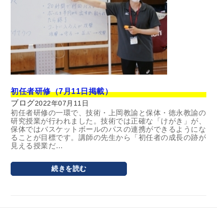
初任者研修（7月11日掲載）
ブログ
2022年07月11日
初任者研修の一環で、技術・上岡教諭と保体・徳永教諭の
研究授業が行われました。技術では正確な「けがき」が、
保体ではバスケットボールのパスの連携ができるようにな
ることが目標です。講師の先生から「初任者の成長の跡が
見える授業だ…
続きを読む