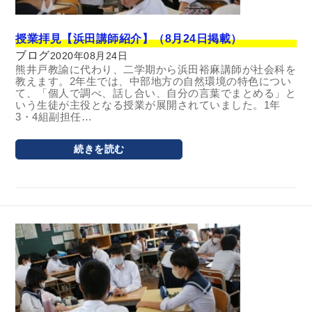
授業拝見【浜田講師紹介】（8月24日掲載）
ブログ
2020年08月24日
熊井戸教諭に代わり、二学期から浜田裕麻講師が社会科を
教えます。2年生では、中部地方の自然環境の特色につい
て、「個人で調べ、話し合い、自分の言葉でまとめる」と
いう生徒が主役となる授業が展開されていました。1年
3・4組副担任…
続きを読む