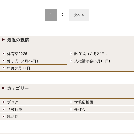
1
2
次へ »
最近の投稿
体育祭2026
離任式（３月24日）
修了式（3月24日）
人権講演会(3月11日)
中庭(3月11日)
カテゴリー
ブログ
学校応援団
学校行事
生徒会
部活動