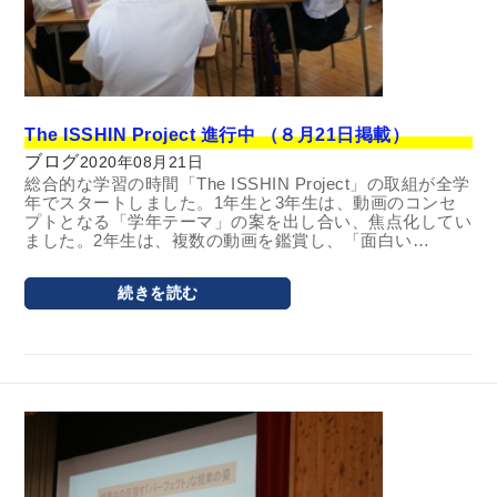
The ISSHIN Project 進行中 （８月21日掲載）
ブログ
2020年08月21日
総合的な学習の時間「The ISSHIN Project」の取組が全学
年でスタートしました。1年生と3年生は、動画のコンセ
プトとなる「学年テーマ」の案を出し合い、焦点化してい
ました。2年生は、複数の動画を鑑賞し、「面白い…
続きを読む