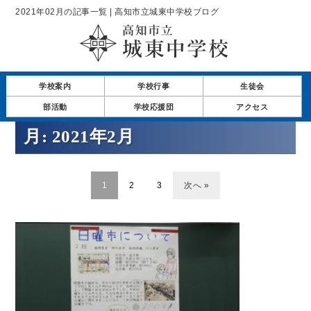
2021年02月の記事一覧 | 高知市立城東中学校ブログ
学校案内
学校行事
生徒会
部活動
学校応援団
アクセス
月:
2021年2月
1
2
3
次へ »