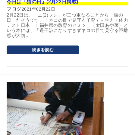
今日は「猫の日」(2月22日掲載)
ブログ
2021年02月22日
2月22日は、「ニ(2)ャン」が三つ重なることから「猫の
日」だそうです。「ネコの目で見守る子育て－学力・体力
テスト日本一！福井県の教育のヒミツ」（太田あや著）と
いう本には、「過干渉になりすぎずネコの目で見守る距離
感が大切…
続きを読む