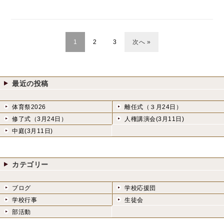
1
2
3
次へ »
最近の投稿
体育祭2026
離任式（３月24日）
修了式（3月24日）
人権講演会(3月11日)
中庭(3月11日)
カテゴリー
ブログ
学校応援団
学校行事
生徒会
部活動