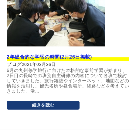
2年総合的な学習の時間(2月26日掲載)
ブログ
2021年02月26日
6月の九州修学旅行に向けた本格的な事前学習が始まり、
2日目の長崎での班別自主研修の内容について各班で検討
していきました。旅行雑誌やインターネット、地図などの
情報を活用し、観光名所や昼食場所、経路などを考えてい
きました。活…
続きを読む