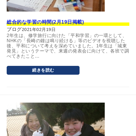
総合的な学習の時間(2月19日掲載)
ブログ
2021年02月19日
2年生は、修学旅行に向けた「平和学習」の一環として、
NHKの「長崎の鐘は鳴り続ける」等のビデオを視聴した
後、平和について考えを深めていました。1年生は「城東
発見」というテーマで、来週の発表会に向けて、各班で調
べてきたこと…
続きを読む