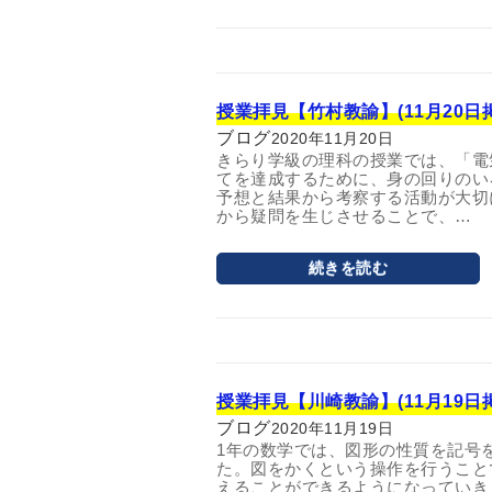
授業拝見【竹村教諭】(11月20日
ブログ
2020年11月20日
きらり学級の理科の授業では、「電
てを達成するために、身の回りのい
予想と結果から考察する活動が大切
から疑問を生じさせることで、…
続きを読む
授業拝見【川崎教諭】(11月19日
ブログ
2020年11月19日
1年の数学では、図形の性質を記号
た。図をかくという操作を行うこと
えることができるようになっていき