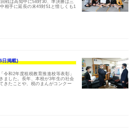
2回戦は高知中に58対30、準決勝は三
中相手に延長の末49対51と惜しくも1
6日掲載)
「令和2年度租税教育推進校等表彰」
きました。長年、本校が3年生の社会
てきたことや、税のまんがコンクー