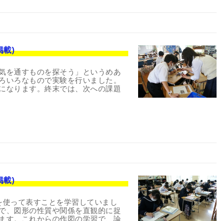
掲載)
気を通すものを探そう」というめあ
ろいろなもので実験を行いました。
になります。終末では、次への課題
掲載)
を使って表すことを学習していまし
で、図形の性質や関係を直観的に捉
ます。これからの作図の学習で、論