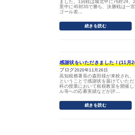
ました。1回戦は城北中に76対24、
里中に45対35で勝ち、決勝戦は一宮
ゴール差…
続きを読む
感謝状をいただきました！(11月2
ブログ
2020年11月26日
高知税務署長の森田様が来校され、
ということで感謝状を届けていただ
科の授業において租税教室を開催し
ル等への応募実績などが評…
続きを読む