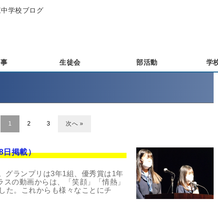
城東中学校ブログ
行事
生徒会
部活動
学
1
2
3
次へ »
月28日掲載）
しました。グランプリは3年1組、優秀賞は1年
クラスの動画からは、「笑顔」「情熱」
した。これからも様々なことにチ