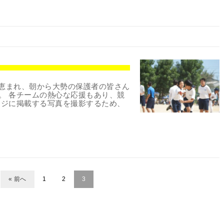
に恵まれ、朝から大勢の保護者の皆さん
。 各チームの熱心な応援もあり、競
ージに掲載する写真を撮影するため、
« 前へ
1
2
3