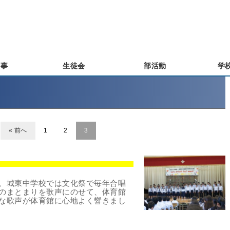
行事
生徒会
部活動
学
« 前へ
1
2
3
。城東中学校では文化祭で毎年合唱
のまとまりを歌声にのせて、体育館
な歌声が体育館に心地よく響きまし