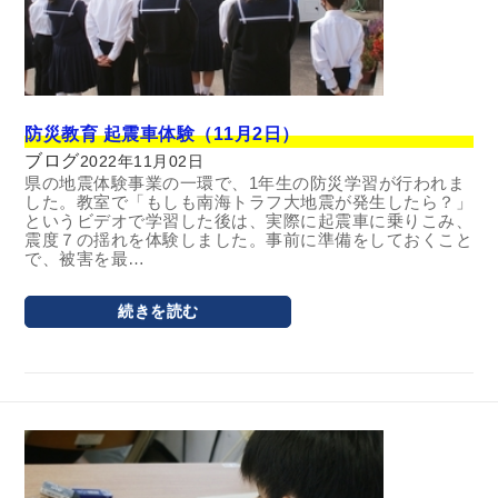
防災教育 起震車体験（11月2日）
ブログ
2022年11月02日
県の地震体験事業の一環で、1年生の防災学習が行われま
した。教室で「もしも南海トラフ大地震が発生したら？」
というビデオで学習した後は、実際に起震車に乗りこみ、
震度７の揺れを体験しました。事前に準備をしておくこと
で、被害を最…
続きを読む