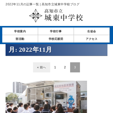
2022年11月の記事一覧 | 高知市立城東中学校ブログ
学校案内
学校行事
生徒会
部活動
学校応援団
アクセス
月:
2022年11月
« 前へ
1
2
3