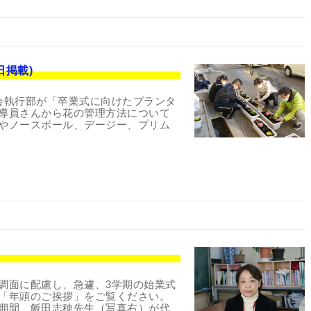
日掲載)
会執行部が「卒業式に向けたプランタ
導員さんから花の管理方法について
やノースボール、デージー、プリム
調面に配慮し、急遽、3学期の始業式
「年頭のご挨拶」をご覧ください。
期間、飯田志穂先生（写真右）が代