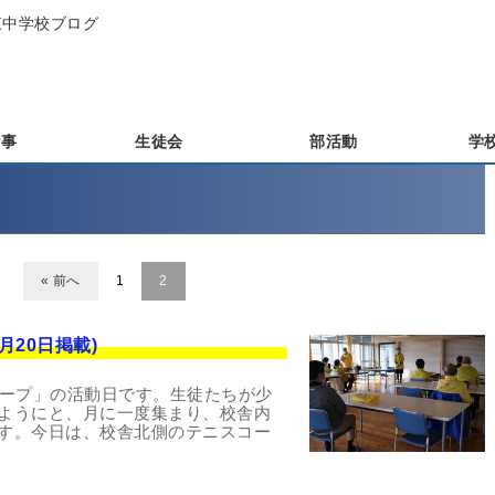
城東中学校ブログ
行事
生徒会
部活動
学
« 前へ
1
2
月20日掲載)
ループ」の活動日です。生徒たちが少
ようにと、月に一度集まり、校舎内
す。今日は、校舎北側のテニスコー