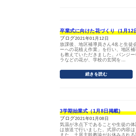
卒業式に向けた花づくり（1月12
ブログ
2021年01月12日
放課後、地区補導員さん4名と生徒
ーへの花植え作業」を行い、地区補
も教えていただきました。パンジー
ラなどの花が、学校の玄関を…
続きを読む
3学期始業式（1月8日掲載)
ブログ
2021年01月08日
気温が氷点下であることや生徒の体
は放送で行いました。式辞の内容は
また、土居主幹教諭がお休みされる