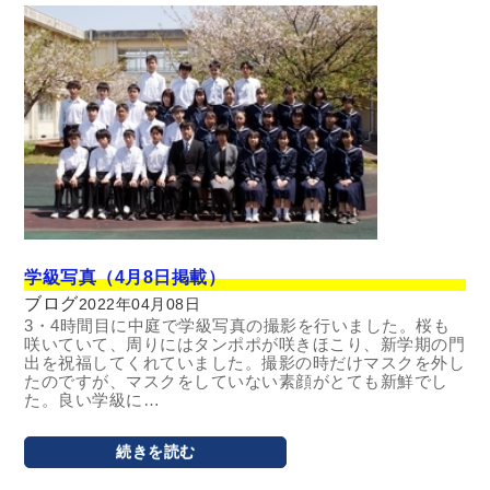
学級写真（4月8日掲載）
ブログ
2022年04月08日
3・4時間目に中庭で学級写真の撮影を行いました。桜も
咲いていて、周りにはタンポポが咲きほこり、新学期の門
出を祝福してくれていました。撮影の時だけマスクを外し
たのですが、マスクをしていない素顔がとても新鮮でし
た。良い学級に…
続きを読む