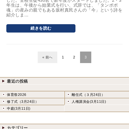
した。全校生徒430名で新年度がスタートしました。2・3
年生は、午後から始業式を行い、式辞では、「タンポポ
魂」の産みの親でもある坂村真民さんの「今」という詩を
紹介しま…
続きを読む
« 前へ
1
2
3
最近の投稿
体育祭2026
離任式（３月24日）
修了式（3月24日）
人権講演会(3月11日)
中庭(3月11日)
カテゴリー