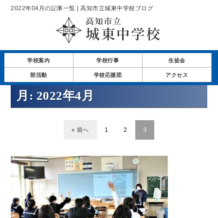
2022年04月の記事一覧 | 高知市立城東中学校ブログ
学校案内
学校行事
生徒会
部活動
学校応援団
アクセス
月:
2022年4月
« 前へ
1
2
3