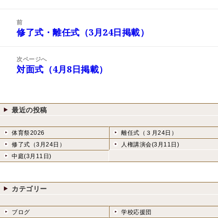
稿
成
テ
日:
者
ゴ
投
リ
前
稿
修了式・離任式（3月24日掲載）
ー
前
ナ
の
ビ
投
次ページへ
ゲ
稿:
対面式（4月8日掲載）
次
ー
の
シ
投
ョ
稿:
ン
最近の投稿
体育祭2026
離任式（３月24日）
修了式（3月24日）
人権講演会(3月11日)
中庭(3月11日)
カテゴリー
ブログ
学校応援団