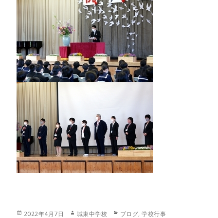
投
作
カ
2022年4月7日
城東中学校
ブログ
,
学校行事