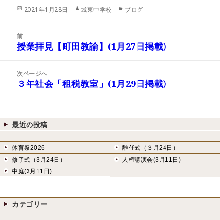
投
作
カ
2021年1月28日
城東中学校
ブログ
稿
成
テ
日:
者
ゴ
投
リ
前
稿
授業拝見【町田教諭】(1月27日掲載)
ー
前
ナ
の
ビ
投
次ページへ
ゲ
稿:
３年社会「租税教室」(1月29日掲載)
次
ー
の
シ
投
ョ
稿:
ン
最近の投稿
体育祭2026
離任式（３月24日）
修了式（3月24日）
人権講演会(3月11日)
中庭(3月11日)
カテゴリー