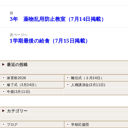
稿
成
テ
日:
者
ゴ
投
リ
前
稿
3年 薬物乱用防止教室（7月14日掲載）
ー
前
ナ
の
ビ
投
次ページへ
ゲ
稿:
1学期最後の給食（7月15日掲載）
次
ー
の
シ
投
ョ
稿:
ン
最近の投稿
体育祭2026
離任式（３月24日）
修了式（3月24日）
人権講演会(3月11日)
中庭(3月11日)
カテゴリー
ブログ
学校応援団