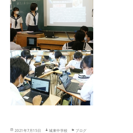
投
作
カ
2021年7月15日
城東中学校
ブログ