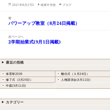
投
作
カ
2021年8月27日
城東中学校
ブログ
稿
成
テ
日:
者
ゴ
投
リ
前
稿
パワーアップ教室（8月24日掲載）
ー
前
ナ
の
ビ
投
次ページへ
ゲ
稿:
2学期始業式(9月1日掲載)
次
ー
の
シ
投
ョ
稿:
ン
最近の投稿
体育祭2026
離任式（３月24日）
修了式（3月24日）
人権講演会(3月11日)
中庭(3月11日)
カテゴリー