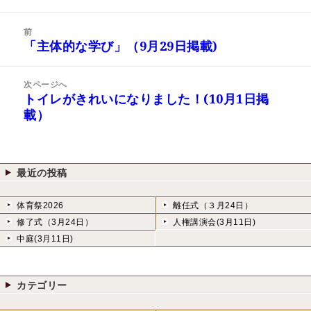
稿
成
テ
日:
者
ゴ
投
リ
前
稿
「主体的な学び」（9月29日掲載)
ー
前
ナ
の
ビ
投
次ページへ
ゲ
稿:
トイレがきれいになりました！(10月1日掲
次
ー
載）
の
シ
投
ョ
稿:
ン
最近の投稿
体育祭2026
離任式（３月24日）
修了式（3月24日）
人権講演会(3月11日)
中庭(3月11日)
カテゴリー