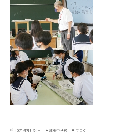
投
作
カ
2021年9月30日
城東中学校
ブログ