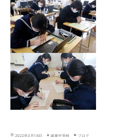
投
作
カ
2022年3月16日
城東中学校
ブログ