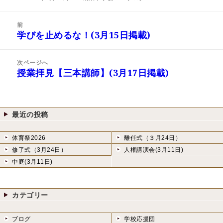
稿
成
テ
日:
者
ゴ
投
リ
前
稿
学びを止めるな！(3月15日掲載)
ー
前
ナ
の
ビ
投
次ページへ
ゲ
稿:
授業拝見【三本講師】(3月17日掲載)
次
ー
の
シ
投
ョ
稿:
ン
最近の投稿
体育祭2026
離任式（３月24日）
修了式（3月24日）
人権講演会(3月11日)
中庭(3月11日)
カテゴリー
ブログ
学校応援団