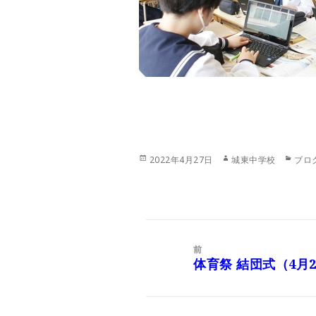
投
作
カ
2022年4月27日
城東中学校
ブロ
稿
成
テ
日:
者
ゴ
リ
ー
投
稿
前
ナ
体育祭 結団式（4月
前
ビ
の
ゲ
投
ー
稿: