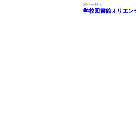
次ページへ
シ
学校図書館オリエン
次
ョ
の
ン
投
稿: