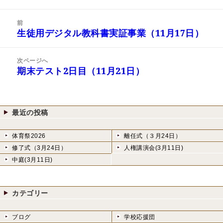
稿
成
テ
日:
者
ゴ
投
リ
前
稿
生徒用デジタル教科書実証事業（11月17日）
ー
前
ナ
の
ビ
投
次ページへ
ゲ
稿:
期末テスト2日目（11月21日）
次
ー
の
シ
投
ョ
稿:
ン
最近の投稿
体育祭2026
離任式（３月24日）
修了式（3月24日）
人権講演会(3月11日)
中庭(3月11日)
カテゴリー
ブログ
学校応援団