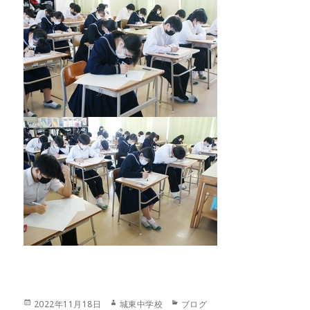
投
作
カ
2022年11月18日
城東中学校
ブログ