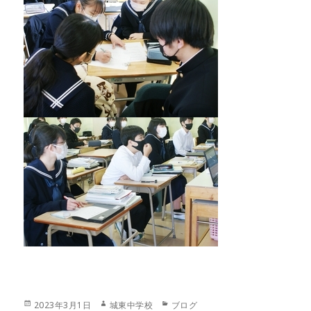
投
作
カ
2023年3月1日
城東中学校
ブログ