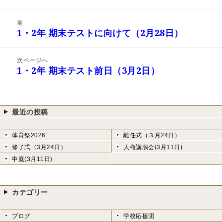
稿
成
テ
日:
者
ゴ
投
リ
前
稿
1・2年 期末テストに向けて（2月28日）
ー
前
ナ
の
ビ
投
次ページへ
ゲ
稿:
1・2年 期末テスト前日（3月2日）
次
ー
の
シ
投
ョ
稿:
ン
最近の投稿
体育祭2026
離任式（３月24日）
修了式（3月24日）
人権講演会(3月11日)
中庭(3月11日)
カテゴリー
ブログ
学校応援団