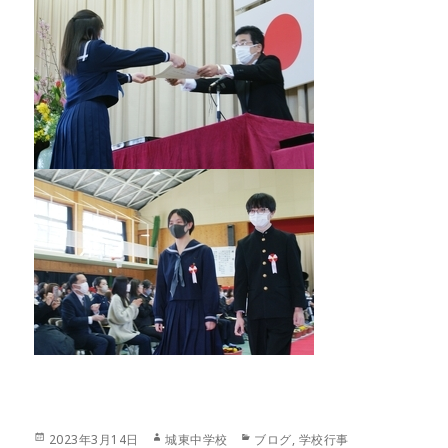
投
作
カ
2023年3月14日
城東中学校
ブログ
,
学校行事