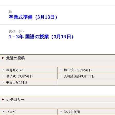
稿
成
テ
日:
者
ゴ
投
リ
前
稿
卒業式準備（3月13日）
ー
前
ナ
の
ビ
投
次ページへ
ゲ
稿:
1・2年 国語の授業（3月15日）
次
ー
の
シ
投
ョ
稿:
ン
最近の投稿
体育祭2026
離任式（３月24日）
修了式（3月24日）
人権講演会(3月11日)
中庭(3月11日)
カテゴリー
ブログ
学校応援団