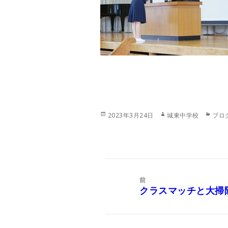
投
作
カ
2023年3月24日
城東中学校
ブロ
稿
成
テ
日:
者
ゴ
リ
ー
投
稿
前
ナ
クラスマッチと大掃除
前
ビ
の
ゲ
投
ー
稿: