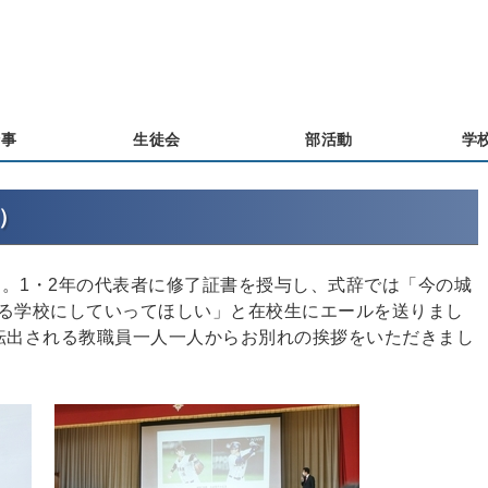
行事
生徒会
部活動
学
）
た。1・2年の代表者に修了証書を授与し、式辞では「今の城
る学校にしていってほしい」と在校生にエールを送りまし
転出される教職員一人一人からお別れの挨拶をいただきまし