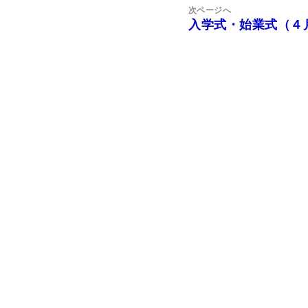
次ページへ
シ
入学式・始業式（４
次
ョ
の
ン
投
稿: