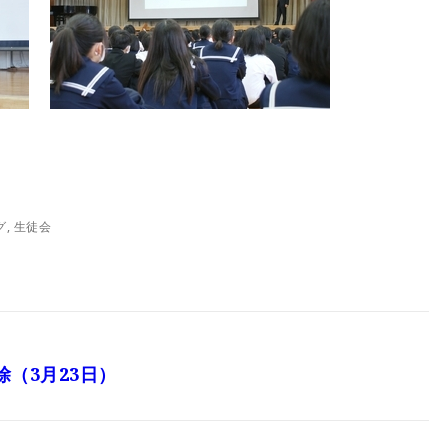
グ
,
生徒会
（3月23日）