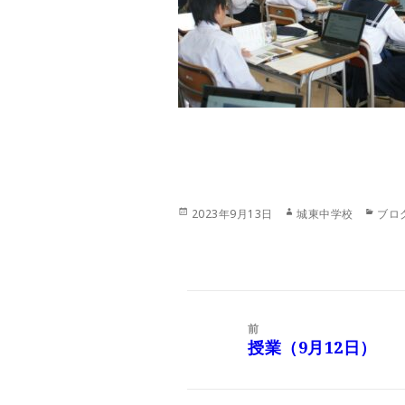
投
作
カ
2023年9月13日
城東中学校
ブロ
稿
成
テ
日:
者
ゴ
リ
ー
投
稿
前
ナ
授業（9月12日）
前
ビ
の
ゲ
投