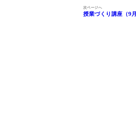
ー
稿:
次ページへ
シ
授業づくり講座（9月
次
ョ
の
ン
投
稿: