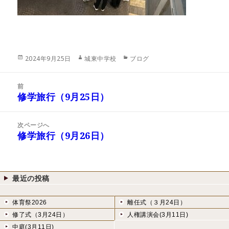
投
作
カ
2024年9月25日
城東中学校
ブログ
稿
成
テ
日:
者
ゴ
投
リ
前
稿
修学旅行（9月25日）
ー
前
ナ
の
ビ
投
次ページへ
ゲ
稿:
修学旅行（9月26日）
次
ー
の
シ
投
ョ
稿:
ン
最近の投稿
体育祭2026
離任式（３月24日）
修了式（3月24日）
人権講演会(3月11日)
中庭(3月11日)