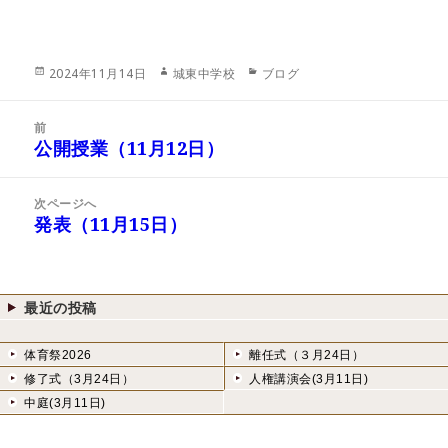
投
作
カ
2024年11月14日
城東中学校
ブログ
稿
成
テ
日:
者
ゴ
投
リ
前
稿
公開授業（11月12日）
ー
前
ナ
の
ビ
投
次ページへ
ゲ
稿:
発表（11月15日）
次
ー
の
シ
投
ョ
稿:
ン
最近の投稿
体育祭2026
離任式（３月24日）
修了式（3月24日）
人権講演会(3月11日)
中庭(3月11日)