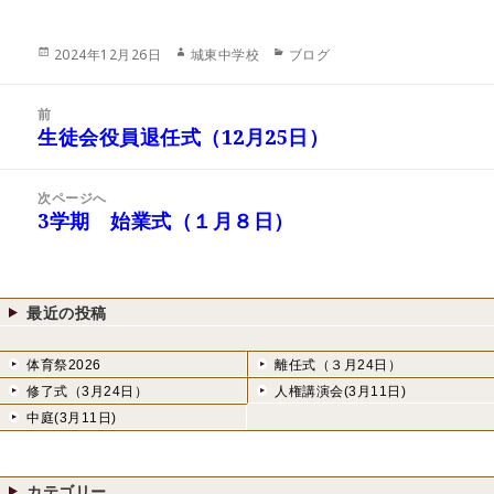
投
作
カ
2024年12月26日
城東中学校
ブログ
稿
成
テ
日:
者
ゴ
投
リ
前
稿
生徒会役員退任式（12月25日）
ー
前
ナ
の
ビ
投
次ページへ
ゲ
稿:
3学期 始業式（１月８日）
次
ー
の
シ
投
ョ
稿:
ン
最近の投稿
体育祭2026
離任式（３月24日）
修了式（3月24日）
人権講演会(3月11日)
中庭(3月11日)
カテゴリー