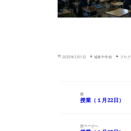
投
作
カ
2025年2月1日
城東中学校
ブログ
稿
成
テ
日:
者
ゴ
リ
ー
投
稿
前
ナ
授業（１月22日）
前
ビ
の
ゲ
投
ー
稿:
次ページへ
シ