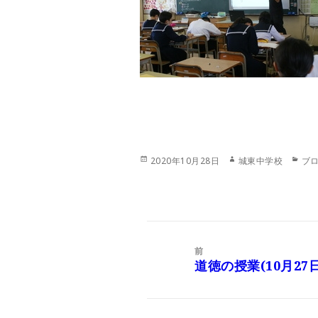
投
作
カ
2020年10月28日
城東中学校
ブ
稿
成
テ
日:
者
ゴ
リ
ー
投
稿
前
ナ
道徳の授業(10月27
前
ビ
の
ゲ
投
ー
稿: