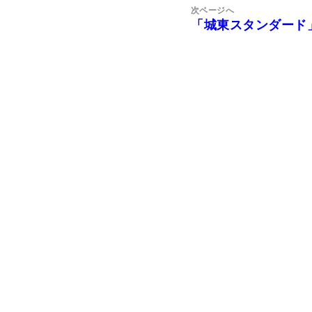
次ページへ
シ
「城東スタンダード」
次
ョ
の
ン
投
稿: