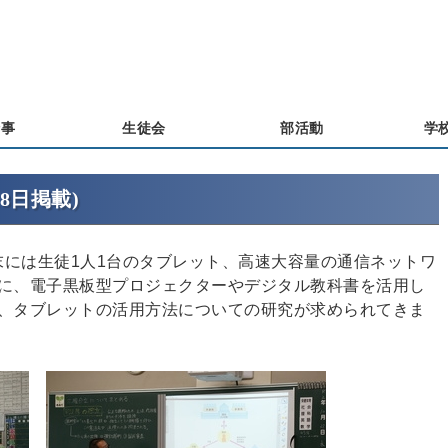
行事
生徒会
部活動
学
8日掲載)
末には生徒1人1台のタブレット、高速大容量の通信ネットワ
に、電子黒板型プロジェクターやデジタル教科書を活用し
、タブレットの活用方法についての研究が求められてきま